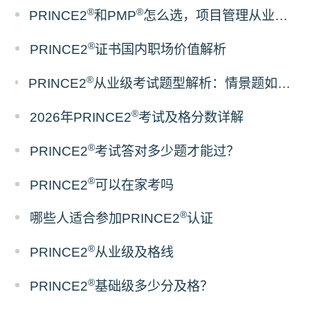
®
®
PRINCE2
和PMP
怎么选，项目管理从业者报考指南
®
PRINCE2
证书国内职场价值解析
®
PRINCE2
从业级考试题型解析：情景题如何考察项目管理实战能力
®
2026年PRINCE2
考试及格分数详解
®
PRINCE2
考试答对多少题才能过？
®
PRINCE2
可以在家考吗
®
哪些人适合参加PRINCE2
认证
®
PRINCE2
从业级及格线
®
PRINCE2
基础级多少分及格？