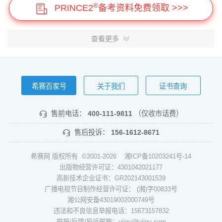
®
PRINCE2
备考资料免费领取 >>>
查看更多
希赛百家号
关于我们
证书查询
售前电话：
400-111-9811
（仅收市话费）
售后投诉：
156-1612-8671
希赛网 版权所有 ©2001-2026
湘ICP备10203241号-14
出版物经营许可证：4301042021177
高新技术企业证书：GR202143001539
广播电视节目制作经营许可证： (湘)字00833号
湘公网安备43019002000749号
违法和不良信息举报电话：15673157832
举报/反馈/投诉邮箱：ujigu@ujigu.com