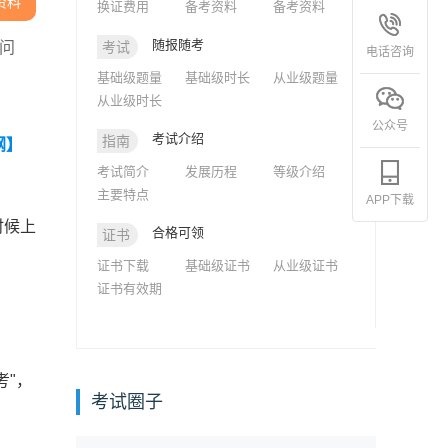
资料
换证费用
备考资料
备考资料
随报随考
个问
考试
电话咨询
基础级题量
基础级时长
从业级题量
从业级时长
公众号
考试介绍
指南
纲】
考试简介
发展历程
等级介绍
主要特点
APP下载
时候上
合格可领
证书
。
证书下载
基础级证书
从业级证书
证书有效期
考"，
考试圈子