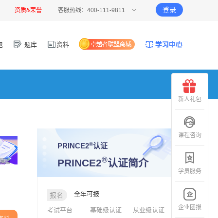
登录
资质&荣誉
客服热线：400-111-9811
包
题库
资料
新人礼包
课程咨询
®
PRINCE2
认证
®
PRINCE2
认证简介
广告
学员服务
全年可报
报名
企业团报
考试平台
基础级认证
从业级认证