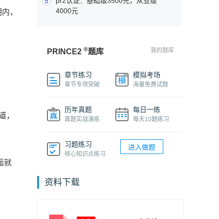
pr2认证：基础级3500元，从业级
5
4000元
期内，
®
我的题库
PRINCE2
题库
章节练习
模拟考场
章节专项突破
海量免费试题
历年真题
每日一练
0道，
真题实战演练
每天10题练习
习题练习
进入做题
核心知识点练习
面就
资料下载