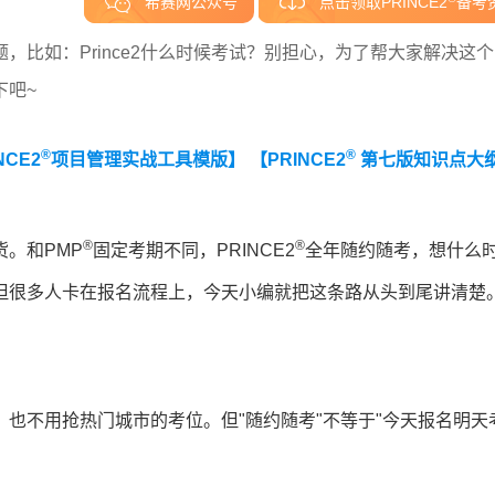
希赛网公众号
点击领取PRINCE2
备考
比如：Prince2什么时候考试？别担心，为了帮大家解决这
下吧~
®
®
NCE2
项目管理实战工具模版】
【PRINCE2
第七版知识点大
®
®
。和PMP
固定考期不同，PRINCE2
全年随约随考，想什么
但很多人卡在报名流程上，今天小编就把这条路从头到尾讲清楚
也不用抢热门城市的考位。但"随约随考"不等于"今天报名明天