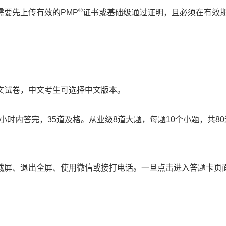
®
要先上传有效的PMP
证书或基础级通过证明，且必须在有效
文试卷，中文考生可选择中文版本。
小时内答完，35道及格。从业级8道大题，每题10个小题，共8
截屏、退出全屏、使用微信或接打电话。一旦点击进入答题卡页