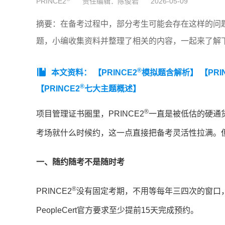
PRINCE2
责任编辑：陈俊岩
2026-05-09
摘要：在备考过程中，部分考生可能会存在这样的问题，
题，小编收集资料并整理了相关的内容，一起来了解
®
本文资料：
【PRINCE2
模拟题含解析】
【PRI
®
【PRINCE2
七大主题概述】
®
项目管理证书圈里，PRINCE2
一直是被低估的硬通货
考场就什么时候约，这一点直接把备考灵活性拉满。
一、随约随考不是随时考
®
PRINCE2
没有固定考期，不用等每年三四次的窗口，
PeopleCert官方要求至少提前15天完成预约。