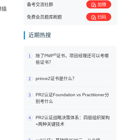
备考交流社群
加微
想插
免费会员题库刷题
扫码
近期热搜
®
除了PMP
证书，项目经理还可以考哪
1
些证书？
prince2证书是什么？
2
PR2认证Foundation vs Practitioner分
3
别考什么
PR2认证战略决策体系：四层组织架构
4
+两种关键技术