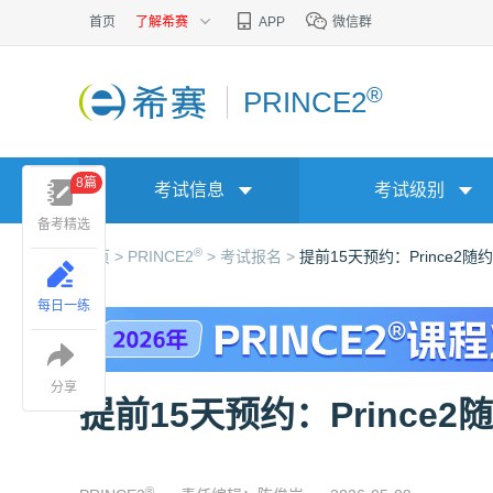
首页
了解希赛
APP
微信群
®
PRINCE2
8篇
考试信息
考试级别
备考精选
®
首页 >
PRINCE2
>
考试报名 >
提前15天预约：Prince2随
每日一练
分享
提前15天预约：Prince
®