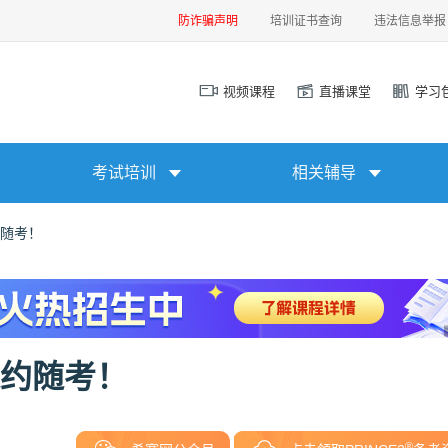
防诈骗声明
培训证书查询
违法信息举报
视频课程
直播课堂
学习
考试培训
相关辅导
约随考！
2随约随考！
®