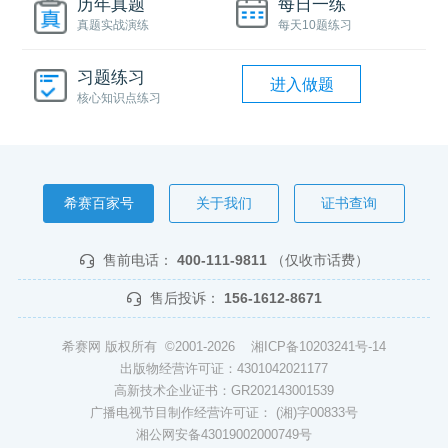
历年真题
每日一练
真题实战演练
每天10题练习
习题练习
进入做题
核心知识点练习
希赛百家号
关于我们
证书查询
售前电话：
400-111-9811
（仅收市话费）
售后投诉：
156-1612-8671
希赛网 版权所有 ©2001-2026
湘ICP备10203241号-14
出版物经营许可证：4301042021177
高新技术企业证书：GR202143001539
广播电视节目制作经营许可证： (湘)字00833号
湘公网安备43019002000749号