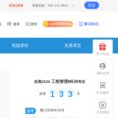
登录
报
资质&荣誉
客服热线：400-111-9811
包
题库
资料
视频课程
直播课堂
新人礼包
课程咨询
工程管理MEM
距离2026
考试
1
3
3
学员服务
还有
天
预计2026年10月
报考
企业团报