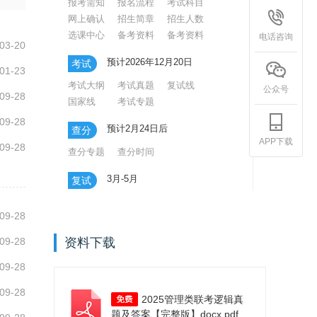
报考需知
报名流程
考试科目
网上确认
招生简章
招生人数
选课中心
备考资料
备考资料
电话咨询
03-20
预计2026年12月20日
考试
01-23
考试大纲
考试真题
复试线
公众号
09-28
国家线
考试专题
09-28
预计2月24日后
查分
APP下载
09-28
查分专题
查分时间
3月-5月
复试
复试专题
调剂专题
录取专题
09-28
09-28
资料下载
09-28
09-28
2025管理类联考逻辑真
题及答案【完整版】docx.pdf