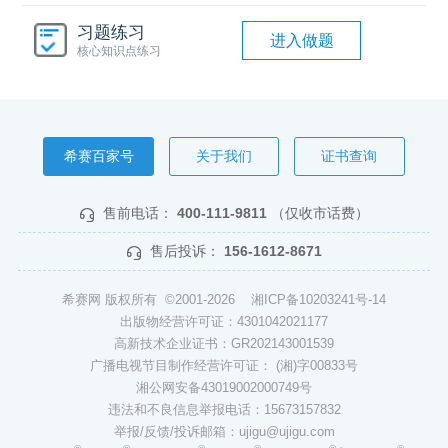
习题练习
进入做题
核心知识点练习
希赛百家号
关于我们
证书查询
售前电话：
400-111-9811
（仅收市话费）
售后投诉：
156-1612-8671
希赛网 版权所有 ©2001-2026
湘ICP备10203241号-14
出版物经营许可证：4301042021177
高新技术企业证书：GR202143001539
广播电视节目制作经营许可证： (湘)字00833号
湘公网安备43019002000749号
违法和不良信息举报电话：15673157832
举报/反馈/投诉邮箱：ujigu@ujigu.com