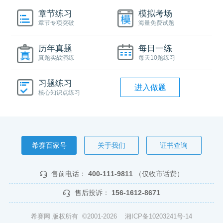
章节练习
模拟考场
章节专项突破
海量免费试题
历年真题
每日一练
真题实战演练
每天10题练习
习题练习
进入做题
核心知识点练习
希赛百家号
关于我们
证书查询
售前电话：
400-111-9811
（仅收市话费）
售后投诉：
156-1612-8671
希赛网 版权所有 ©2001-2026
湘ICP备10203241号-14