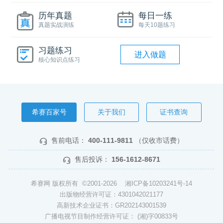
历年真题
每日一练
真题实战演练
每天10题练习
习题练习
进入做题
核心知识点练习
希赛百家号
关于我们
证书查询
售前电话：
400-111-9811
（仅收市话费）
售后投诉：
156-1612-8671
希赛网 版权所有 ©2001-2026
湘ICP备10203241号-14
出版物经营许可证：4301042021177
高新技术企业证书：GR202143001539
广播电视节目制作经营许可证： (湘)字00833号