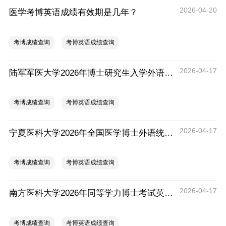
2026-04-20
医学考博英语成绩有效期是几年？
考博成绩查询
考博英语成绩查询
2026-04-17
陆军军医大学2026年博士研究生入学外语考试成绩查询和复核的通知
考博成绩查询
考博英语成绩查询
2026-04-17
宁夏医科大学2026年全国医学博士外语统一考试成绩查询的通知
考博成绩查询
考博英语成绩查询
2026-04-17
南方医科大学2026年同等学力博士考试英语成绩查询公告
考博成绩查询
考博英语成绩查询