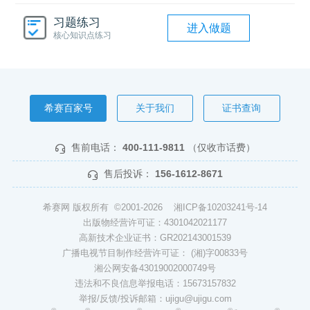
习题练习
进入做题
核心知识点练习
希赛百家号
关于我们
证书查询
售前电话：
400-111-9811
（仅收市话费）
售后投诉：
156-1612-8671
希赛网 版权所有 ©2001-2026
湘ICP备10203241号-14
出版物经营许可证：4301042021177
高新技术企业证书：GR202143001539
广播电视节目制作经营许可证： (湘)字00833号
湘公网安备43019002000749号
违法和不良信息举报电话：15673157832
举报/反馈/投诉邮箱：ujigu@ujigu.com