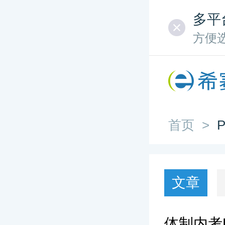
多平
方便
首页
>
P
文章
体制内考P