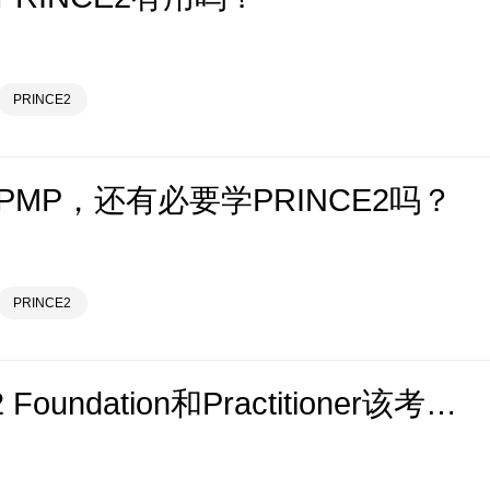
PRINCE2
PMP，还有必要学PRINCE2吗？
PRINCE2
PRINCE2 Foundation和Practitioner该考哪一级？