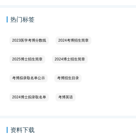
热门标签
2023医学考博分数线
2024考博招生简章
2025博士招生简章
2024博士招生简章
考博拟录取名单公示
考博招生目录
2024博士拟录取名单
考博英语
资料下载