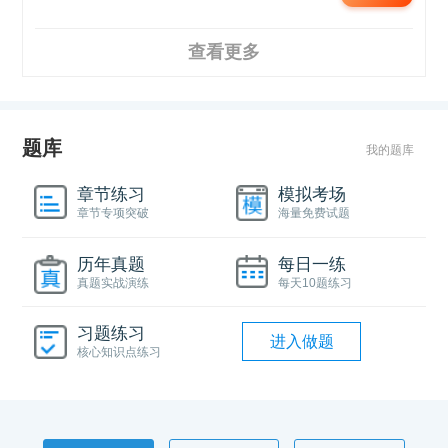
查看更多
题库
我的题库
章节练习
模拟考场
章节专项突破
海量免费试题
历年真题
每日一练
真题实战演练
每天10题练习
习题练习
进入做题
核心知识点练习