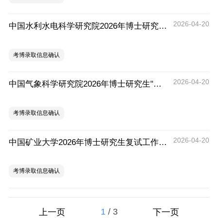
2026-04-20
中国水利水电科学研究院2026年博士研究生招生复试录取工作方案
考博录取信息确认
2026-04-20
中国气象科学研究院2026年博士研究生"申请-考核”制复试录取工作实施细则
考博录取信息确认
2026-04-20
中国矿业大学2026年博士研究生复试工作安排（第二批次）
考博录取信息确认
1
/
3
上一页
下一页