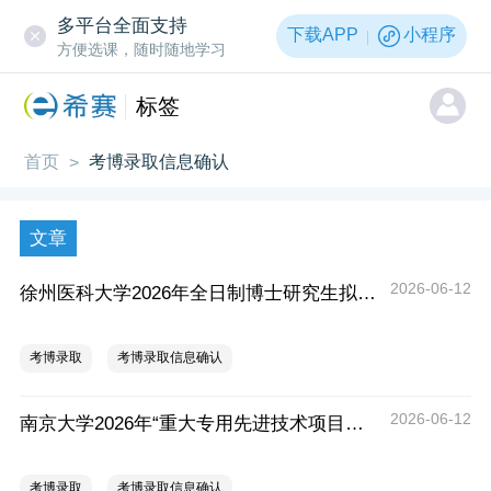
多平台全面支持
下载APP
小程序
方便选课，随时随地学习
标签
首页
考博录取信息确认
>
文章
2026-06-12
徐州医科大学2026年全日制博士研究生拟录取考生须知
考博录取
考博录取信息确认
2026-06-12
南京大学2026年“重大专用先进技术项目专项”博士拟录取名单公示及调档、签订定向就业合同等事宜的通知
考博录取
考博录取信息确认