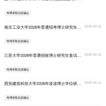
考博录取信息确认
2026-04-21
南京工业大学2026年普通招考博士研究生材料审核合格名单
考博录取信息确认
2026-04-21
江苏大学2026年普通招收博士研究生复试录取工作的通知
考博录取信息确认
2026-04-21
西安建筑科技大学2026年攻读博士学位研究生综合考核及录取工作的通知
考博录取信息确认