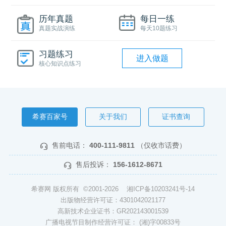
历年真题
每日一练
真题实战演练
每天10题练习
习题练习
进入做题
核心知识点练习
希赛百家号
关于我们
证书查询
售前电话：
400-111-9811
（仅收市话费）
售后投诉：
156-1612-8671
希赛网 版权所有 ©2001-2026
湘ICP备10203241号-14
出版物经营许可证：4301042021177
高新技术企业证书：GR202143001539
广播电视节目制作经营许可证： (湘)字00833号