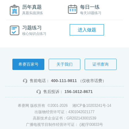
历年真题
每日一练
真题实战演练
每天10题练习
习题练习
进入做题
核心知识点练习
希赛百家号
关于我们
证书查询
售前电话：
400-111-9811
（仅收市话费）
售后投诉：
156-1612-8671
希赛网 版权所有 ©2001-2026
湘ICP备10203241号-14
出版物经营许可证：4301042021177
高新技术企业证书：GR202143001539
广播电视节目制作经营许可证： (湘)字00833号