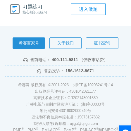
习题练习
进入做题
核心知识点练习
希赛百家号
关于我们
证书查询
售前电话：
400-111-9811
（仅收市话费）
售后投诉：
156-1612-8671
希赛网 版权所有 ©2001-2026
湘ICP备10203241号-14
出版物经营许可证：4301042021177
高新技术企业证书：GR202143001539
广播电视节目制作经营许可证： (湘)字00833号
湘公网安备43019002000749号
违法和不良信息举报电话：15673157832
举报/反馈/投诉邮箱：ujigu@ujigu.com
®
®
®
®
®
®
PMP
，PMP
，PMI-ACP
，PgMP
，PMI-ACP
和PMBOK