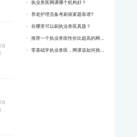
执业兽医网课哪个机构好？
轻视
养老护理员备考刷谁家题靠谱?
在哪里可以刷执业兽医真题？
推荐一个执业兽医性价比超高的网课：希赛医卫题库网课！
据当
零基础学执业兽医，网课该如何挑选？
便了
据当
内容