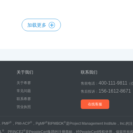
加载更多
关于我们
联系我们
400-111-9811
关于希赛
售前电话：
（
156-1612-8671
常见问题
售后投诉：
联系希赛
在线客服
营业执照
®
®
®
®
，PMP
，PMI-ACP
，PgMP
和PMBOK
是Project Management Institute，Inc
®
®
IL
、PRINCE2
是PeopleCert集团的注册商标，经PeopleCert授权使用，保留所有