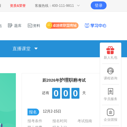
登录
报
资质&荣誉
客服热线：400-111-9811
包
题库
资料
直播课堂
新人礼包
课程咨询
护理职称
距2026年
考试
0
0
0
还有
天
学员服务
12月2-15日
报名
企业团报
报考条件
报名时间
考试指南