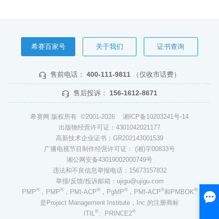
希赛百家号
关于我们
证书查询
售前电话：
400-111-9811
（仅收市话费）
售后投诉：
156-1612-8671
希赛网 版权所有 ©2001-2026
湘ICP备10203241号-14
出版物经营许可证：4301042021177
高新技术企业证书：GR202143001539
广播电视节目制作经营许可证： (湘)字00833号
湘公网安备43019002000749号
违法和不良信息举报电话：15673157832
举报/反馈/投诉邮箱：ujigu@ujigu.com
®
®
®
®
®
®
PMP
，PMP
，PMI-ACP
，PgMP
，PMI-ACP
和PMBOK
是Project Management Institute，Inc.的注册商标
®
®
ITIL
、PRINCE2