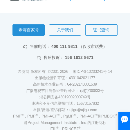
希赛百家号
关于我们
证书查询
售前电话：
400-111-9811
（仅收市话费）
售后投诉：
156-1612-8671
希赛网 版权所有 ©2001-2026
湘ICP备10203241号-14
出版物经营许可证：4301042021177
高新技术企业证书：GR202143001539
广播电视节目制作经营许可证： (湘)字00833号
湘公网安备43019002000749号
违法和不良信息举报电话：15673157832
举报/反馈/投诉邮箱：ujigu@ujigu.com
®
®
®
®
®
®
PMP
，PMP
，PMI-ACP
，PgMP
，PMI-ACP
和PMBOK
是Project Management Institute，Inc.的注册商标
®
®
ITIL
、PRINCE2