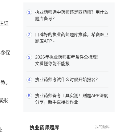
执业药师选中药师还是西药师？用什么
1
题库备考？
住证
口碑好的执业药师题库推荐，希赛医卫
2
题库APP~
与参保
2026年执业药师报考条件全梳理！一
3
文看懂你能不能报
执业药师考试什么时候开始报名？
4
一致。
执业药师备考工具实测！刷题APP深度
5
或报
分享，新手直接抄作业
我的题库
执业药师题库
处