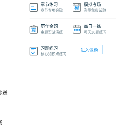
章节练习
模拟考场
章节专项突破
海量免费试题
历年金题
每日一练
金题实战演练
每天10题练习
习题练习
进入做题
核心知识点练习
移送
畅