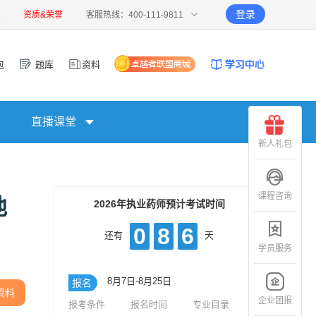
登录
报
资质&荣誉
客服热线：400-111-9811
包
题库
资料
直播课堂
新人礼包
课程咨询
地
2026年执业药师预计考试时间
0
8
6
还有
天
学员服务
8月7日-8月25日
报名
资料
企业团报
报考条件
报名时间
专业目录