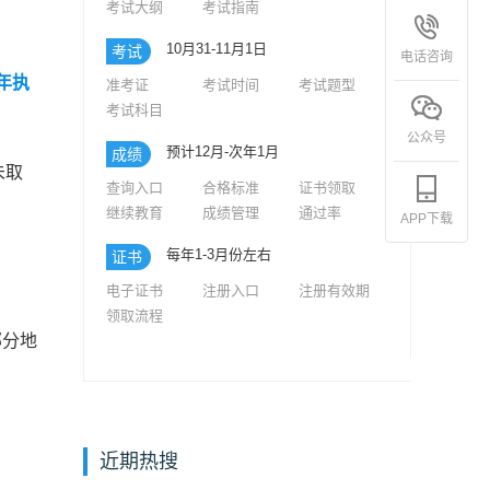
考试大纲
考试指南
10月31-11月1日
考试
电话咨询
5年执
准考证
考试时间
考试题型
考试科目
公众号
预计12月-次年1月
成绩
未取
查询入口
合格标准
证书领取
继续教育
成绩管理
通过率
APP下载
每年1-3月份左右
证书
电子证书
注册入口
注册有效期
领取流程
部分地
近期热搜