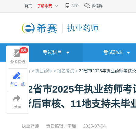
首页
了解希赛
APP
微信群
执业药师
8篇
考试科目
考试动态
备考精选
首页 >
执业药师 >
报名考试 >
32省市2025年执业药师考试
每日一练
32省市2025年执业药师
考后审核、11地支持未毕
分享
执业药师
责任编辑：李瑶
2025-07-04