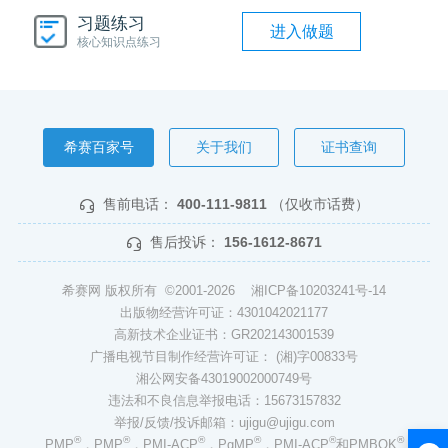
习题练习
进入做题
核心知识点练习
希赛百家号
关于我们
证书查询
售前电话：
400-111-9811
（仅收市话费）
售后投诉：
156-1612-8671
希赛网 版权所有 ©2001-2026
湘ICP备10203241号-14
出版物经营许可证：4301042021177
高新技术企业证书：GR202143001539
广播电视节目制作经营许可证： (湘)字00833号
湘公网安备43019002000749号
违法和不良信息举报电话：15673157832
举报/反馈/投诉邮箱：ujigu@ujigu.com
®
®
®
®
®
®
PMP
，PMP
，PMI-ACP
，PgMP
，PMI-ACP
和PMBOK