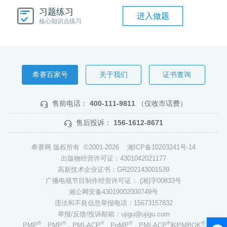
习题练习
进入做题
核心知识点练习
希赛百家号
关于我们
证书查询
售前电话：
400-111-9811
（仅收市话费）
售后投诉：
156-1612-8671
希赛网 版权所有 ©2001-2026
湘ICP备10203241号-14
出版物经营许可证：4301042021177
高新技术企业证书：GR202143001539
广播电视节目制作经营许可证： (湘)字00833号
湘公网安备43019002000749号
违法和不良信息举报电话：15673157832
举报/反馈/投诉邮箱：ujigu@ujigu.com
®
®
®
®
®
®
PMP
，PMP
，PMI-ACP
，PgMP
，PMI-ACP
和PMBOK