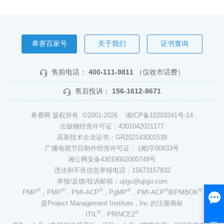
希赛百家号
关于我们
证书查询
售前电话：
400-111-9811
（仅收市话费）
售后投诉：
156-1612-8671
希赛网 版权所有 ©2001-2026
湘ICP备10203241号-14
出版物经营许可证：4301042021177
高新技术企业证书：GR202143001539
广播电视节目制作经营许可证： (湘)字00833号
湘公网安备43019002000749号
违法和不良信息举报电话：15673157832
举报/反馈/投诉邮箱：ujigu@ujigu.com
®
®
®
®
®
®
PMP
，PMP
，PMI-ACP
，PgMP
，PMI-ACP
和PMBOK
是Project Management Institute，Inc.的注册商标
®
®
ITIL
、PRINCE2