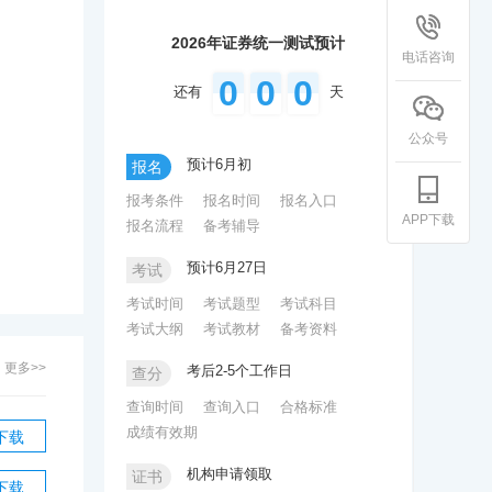
2026年证券统一测试预计
电话咨询
0
0
0
还有
天
公众号
预计6月初
报名
报考条件
报名时间
报名入口
APP下载
报名流程
备考辅导
预计6月27日
考试
考试时间
考试题型
考试科目
考试大纲
考试教材
备考资料
更多>>
考后2-5个工作日
查分
查询时间
查询入口
合格标准
成绩有效期
下载
机构申请领取
证书
下载