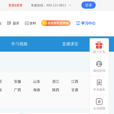
登录
报
资质&荣誉
客服热线：400-111-9811
包
题库
资料
学习视频
直播课堂
新人礼包
课程咨询
苏
安徽
山东
浙江
江西
学员服务
东
广西
海南
陕西
甘肃
企业团报