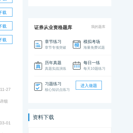
合格证打印
证书申请
证书有效期
下载
下载
我的题库
证券从业资格题库
下载
章节练习
模拟考场
章节专项突破
海量免费试题
历年真题
每日一练
真题实战演练
每天10题练习
习题练习
进入做题
11-27
核心知识点练习
章详细
资料下载
03-01