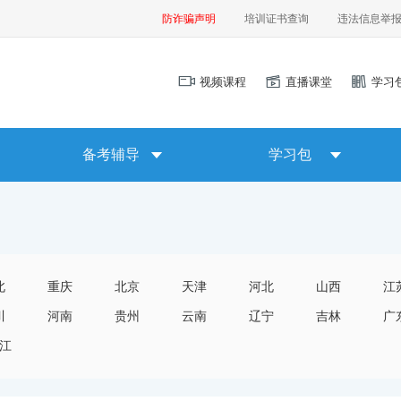
防诈骗声明
培训证书查询
违法信息举
视频课程
直播课堂
学习
备考辅导
学习包
北
重庆
北京
天津
河北
山西
江
川
河南
贵州
云南
辽宁
吉林
广
江