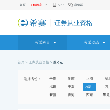
首页
了解希赛
APP
微信群
证券从业资格
考试科目
考试动态
首页 >
证券从业资格 >
准考证
全部
湖南
上海
湖
选择省份：
福建
宁夏
内蒙古
四
新疆
青海
西藏
黑龙