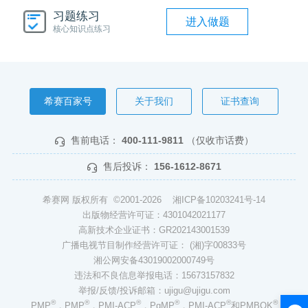
习题练习
进入做题
核心知识点练习
希赛百家号
关于我们
证书查询
售前电话：
400-111-9811
（仅收市话费）
售后投诉：
156-1612-8671
希赛网 版权所有 ©2001-2026
湘ICP备10203241号-14
出版物经营许可证：4301042021177
高新技术企业证书：GR202143001539
广播电视节目制作经营许可证： (湘)字00833号
湘公网安备43019002000749号
违法和不良信息举报电话：15673157832
举报/反馈/投诉邮箱：ujigu@ujigu.com
®
®
®
®
®
®
PMP
，PMP
，PMI-ACP
，PgMP
，PMI-ACP
和PMBOK