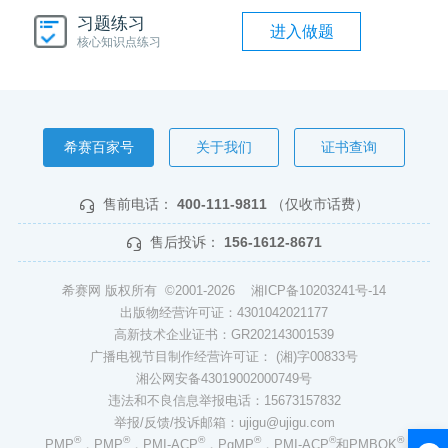
习题练习
进入做题
核心知识点练习
希赛百家号
关于我们
证书查询
售前电话：
400-111-9811
（仅收市话费）
售后投诉：
156-1612-8671
希赛网 版权所有 ©2001-2026
湘ICP备10203241号-14
出版物经营许可证：4301042021177
高新技术企业证书：GR202143001539
广播电视节目制作经营许可证： (湘)字00833号
湘公网安备43019002000749号
违法和不良信息举报电话：15673157832
举报/反馈/投诉邮箱：ujigu@ujigu.com
®
®
®
®
®
®
PMP
，PMP
，PMI-ACP
，PgMP
，PMI-ACP
和PMBOK