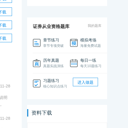
合格证打印
证书申请
证书有效期
下载
下载
我的题库
证券从业资格题库
下载
章节练习
模拟考场
章节专项突破
海量免费试题
历年真题
每日一练
真题实战演练
每天10题练习
习题练习
进入做题
11-28
核心知识点练习
细说明
。
资料下载
11-28