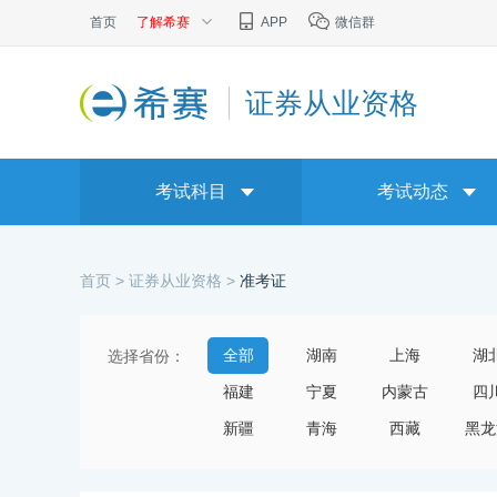
首页
了解希赛
APP
微信群
证券从业资格
考试科目
考试动态
首页 >
证券从业资格 >
准考证
全部
湖南
上海
湖
选择省份：
福建
宁夏
内蒙古
四
新疆
青海
西藏
黑龙