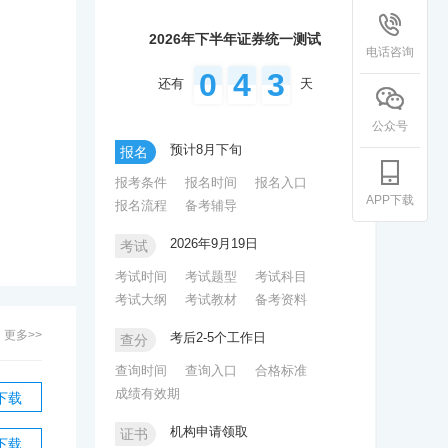
2026年下半年证券统一测试
电话咨询
0
4
3
还有
天
公众号
预计8月下旬
报名
报考条件
报名时间
报名入口
APP下载
报名流程
备考辅导
2026年9月19日
考试
考试时间
考试题型
考试科目
考试大纲
考试教材
备考资料
更多>>
考后2-5个工作日
查分
查询时间
查询入口
合格标准
成绩有效期
下载
机构申请领取
证书
下载