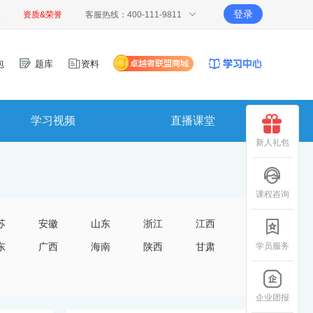
登录
报
资质&荣誉
客服热线：400-111-9811
包
题库
资料
学习视频
直播课堂
新人礼包
课程咨询
苏
安徽
山东
浙江
江西
学员服务
东
广西
海南
陕西
甘肃
企业团报