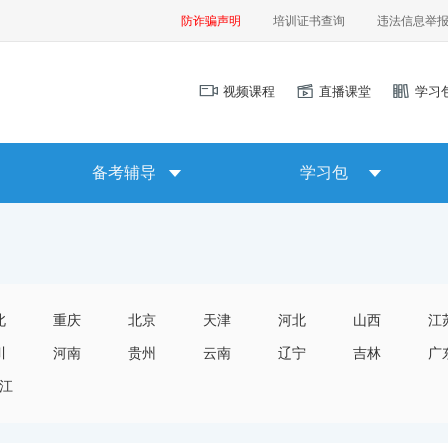
防诈骗声明
培训证书查询
违法信息举
视频课程
直播课堂
学习
备考辅导
学习包
北
重庆
北京
天津
河北
山西
江
川
河南
贵州
云南
辽宁
吉林
广
江