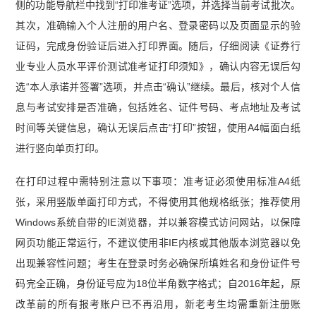
侧的功能导航栏中找到“打印准考证”选项，并选择当前考试批次。
其次，准确输入个人注册的用户名、登录密码以及页面显示的验
证码，完成身份验证后进入打印界面。随后，仔细阅读《证券行
业专业人员水平评价测试准考证打印须知》，确认内容无误后勾
选“本人承诺并签署”选项，并点击“确认”继续。最后，核对个人信
息与考试安排是否准确，包括姓名、证件号码、考点地址及考试
时间等关键信息，确认无误后点击“打印”按钮，使用A4幅面白纸
进行竖向单页打印。
在打印过程中需特别注意以下事项：准考证必须使用标准A4纸
张，采用竖版单面打印方式，不得使用其他规格纸张；推荐使用
Windows系统自带的IE浏览器，并以兼容模式访问网站，以保障
网页功能正常运行，不建议使用非IE内核或其他版本浏览器以免
出现兼容性问题；考生在登录时务必确保所填姓名和身份证件号
码完全正确，身份证号应为18位半角数字格式；自2016年起，原
改革前的所有报考账户已不再沿用，新老考生均需重新注册账