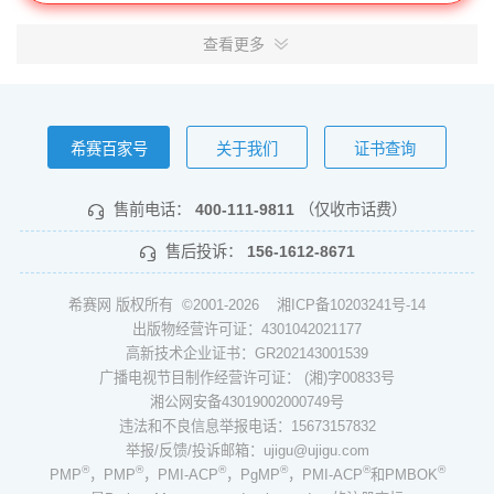
查看更多
希赛百家号
关于我们
证书查询
售前电话：
400-111-9811
（仅收市话费）
售后投诉：
156-1612-8671
希赛网 版权所有 ©2001-2026
湘ICP备10203241号-14
出版物经营许可证：4301042021177
高新技术企业证书：GR202143001539
广播电视节目制作经营许可证： (湘)字00833号
湘公网安备43019002000749号
违法和不良信息举报电话：15673157832
举报/反馈/投诉邮箱：ujigu@ujigu.com
®
®
®
®
®
®
PMP
，PMP
，PMI-ACP
，PgMP
，PMI-ACP
和PMBOK