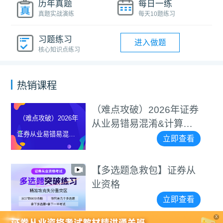
历年真题
每日一练
真题实战演练
每天10题练习
习题练习
进入做题
核心知识点练习
热销课程
（难点攻破）2026年证券
（难点攻破）2026年
从业易错易混淆&计算题
证券从业易错易混淆&
等专项突破视频
立即查看
计算题等专项突破视
频
【多选题急救包】证券从
业资格
立即查看
X