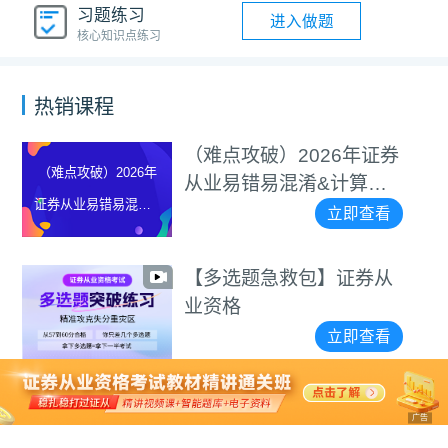
习题练习
进入做题
核心知识点练习
热销课程
（难点攻破）2026年证券
（难点攻破）2026年
从业易错易混淆&计算题
证券从业易错易混淆&
等专项突破视频
立即查看
计算题等专项突破视
频
【多选题急救包】证券从
业资格
立即查看
广告