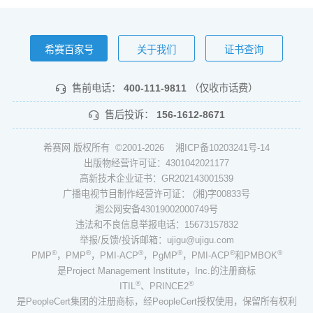
希赛百家号
关于我们
证书查询
售前电话：
400-111-9811
（仅收市话费）
售后投诉：
156-1612-8671
希赛网 版权所有 ©2001-2026
湘ICP备10203241号-14
出版物经营许可证：4301042021177
高新技术企业证书：GR202143001539
广播电视节目制作经营许可证： (湘)字00833号
湘公网安备43019002000749号
违法和不良信息举报电话：15673157832
举报/反馈/投诉邮箱：ujigu@ujigu.com
®
®
®
®
®
®
PMP
，PMP
，PMI-ACP
，PgMP
，PMI-ACP
和PMBOK
是Project Management Institute，Inc.的注册商标
®
®
ITIL
、PRINCE2
是PeopleCert集团的注册商标，经PeopleCert授权使用，保留所有权利