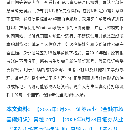
试时间等关键内容，查看特别提示事项是否已知悉，确认全部信
息准确无误后，点击“打印”按钮完成操作。在打印过程中需注意以
下事项：必须使用标准A4幅面白色纸张，采用竖向单页格式进行
打印；推荐使用Windows系统自带的IE浏览器，并在兼容模式下
访问网站，以确保页面功能正常运行，不建议使用其他类型或版
本的浏览器；填写个人信息时，务必确保姓名和身份证件号码完
全正确，身份证号应为18位半角数字格式；自2016年起，原有报
考账户不再沿用，所有考生均需重新注册新账号，登录凭证需妥
善保管，用于后续的成绩查询、准考证打印及其他相关事务办
理；准考证在整个考试周期内严禁在正反两面进行任何形式的涂
改或标记，否则可能影响入场资格。请广大考生认真对待打印流
程中的每一个细节，保障考试当天顺利入场。
本文资料：
【2025年6月28日证券从业（金融市场
基础知识）真题.pdf】
【2025年6月28日证券从业
（证券市场基本法律法规）真题.pdf】
【证券从业