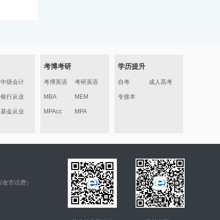
考博考研
学历提升
中级会计
考博英语
考研英语
自考
成人高考
银行从业
MBA
MEM
专接本
基金从业
MPAcc
MPA
仅收市话费）