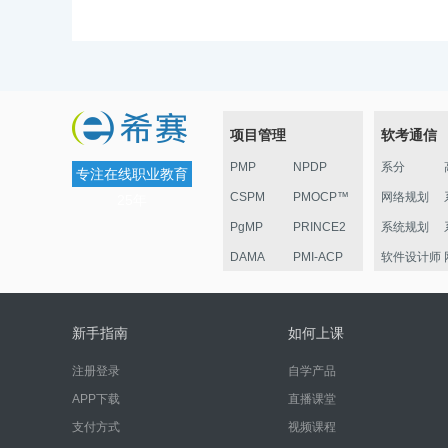
项目管理
软考通信
PMP
NPDP
系分
专注在线职业教育
CSPM
PMOCP™
网络规划
25年
PgMP
PRINCE2
系统规划
DAMA
PMI-ACP
软件设计师
ESG
华为项目管
监理
理认证
电子商务
新手指南
如何上课
信息安全
注册登录
自学产品
嵌入式
APP下载
直播课堂
网络管理员
支付方式
视频课程
系统运行