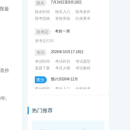
7月24日至8月18日
报名
一级造价师证书补贴吗
限最
报名时间
报名入口
报考条件
各省二级造价师报名时间一样吗
报考指南
资格审核
社保要求
各省一级造价师考试报名时间一样吗
考前一周
准考证
二级造价师证书有补贴吗
准考证打印
2026年10月17-18日
考试
考试时间
考试科目
考试题型
真题下载
考试大纲
考试教材
程造价
预计2026年12月
查分
查分时间
查分入口
合格标准
年;
预计次年2-4月
领证
证书领取
证书注册
热门推荐