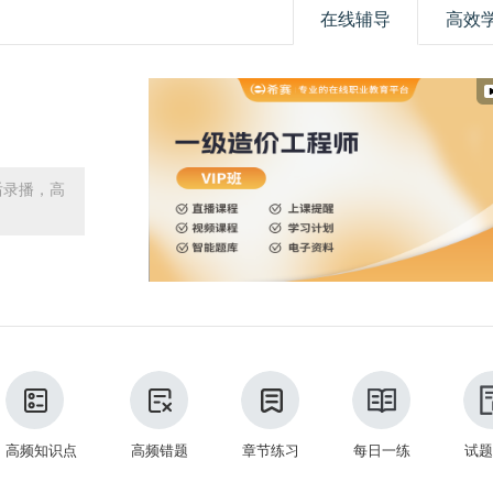
在线辅导
高效
后录播，高
高频知识点
高频错题
章节练习
每日一练
试题