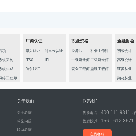
厂商认证
职业资格
金融财会
高项
华为认证
阿里云认证
经济师
社会工作师
初级会计
系统架构
ITSS
ITIL
一级建造师
二级建造师
高级会计
系统集成
信创认证
安全工程师
监理工程师
证券从业
网络工程师
期货从业
信管
软件评测
关于我们
联系我们
数据库
400-111-9811
关于希赛
售前电话：
（
程序员
156-1612-8671
常见问题
售后投诉：
信息处理员
联系希赛
初级通信
在线客服