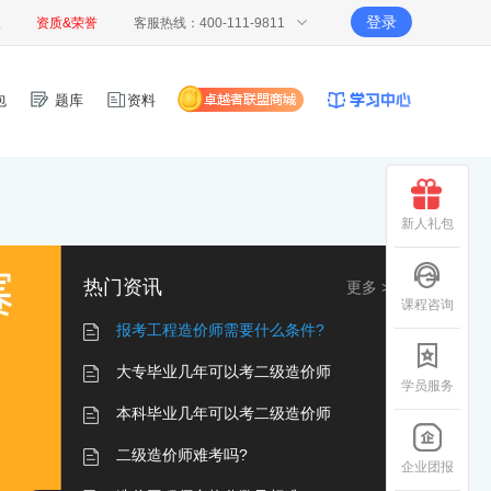
登录
报
资质&荣誉
客服热线：400-111-9811
包
题库
资料
新人礼包
热门资讯
更多 >
课程咨询
报考工程造价师需要什么条件?
大专毕业几年可以考二级造价师
学员服务
本科毕业几年可以考二级造价师
二级造价师难考吗?
企业团报