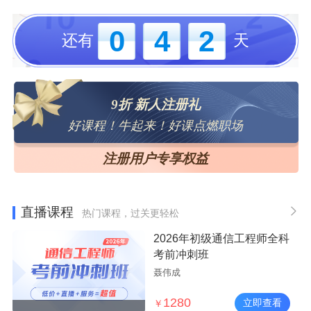
0
4
2
还有
天
9折 新人注册礼
好课程！牛起来！好课点燃职场
注册用户专享权益
直播课程
热门课程，过关更轻松
2026年初级通信工程师全科
考前冲刺班
聂伟成
1280
立即查看
￥