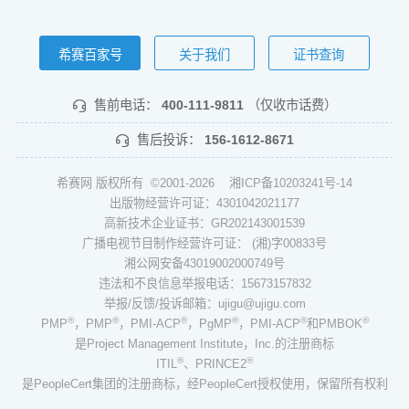
希赛百家号
关于我们
证书查询
售前电话：
400-111-9811
（仅收市话费）
售后投诉：
156-1612-8671
希赛网 版权所有 ©2001-2026
湘ICP备10203241号-14
出版物经营许可证：4301042021177
高新技术企业证书：GR202143001539
广播电视节目制作经营许可证： (湘)字00833号
湘公网安备43019002000749号
违法和不良信息举报电话：15673157832
举报/反馈/投诉邮箱：ujigu@ujigu.com
®
®
®
®
®
®
PMP
，PMP
，PMI-ACP
，PgMP
，PMI-ACP
和PMBOK
是Project Management Institute，Inc.的注册商标
®
®
ITIL
、PRINCE2
是PeopleCert集团的注册商标，经PeopleCert授权使用，保留所有权利