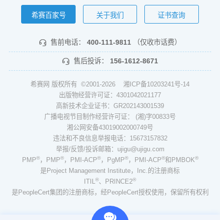
希赛百家号
关于我们
证书查询
售前电话：
400-111-9811
（仅收市话费）
售后投诉：
156-1612-8671
希赛网 版权所有 ©2001-2026
湘ICP备10203241号-14
出版物经营许可证：4301042021177
高新技术企业证书：GR202143001539
广播电视节目制作经营许可证： (湘)字00833号
湘公网安备43019002000749号
违法和不良信息举报电话：15673157832
举报/反馈/投诉邮箱：ujigu@ujigu.com
®
®
®
®
®
®
PMP
，PMP
，PMI-ACP
，PgMP
，PMI-ACP
和PMBOK
是Project Management Institute，Inc.的注册商标
®
®
ITIL
、PRINCE2
是PeopleCert集团的注册商标，经PeopleCert授权使用，保留所有权利