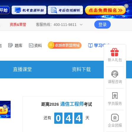
登录
报
资质&荣誉
客服热线：400-111-9811
包
题库
资料
新人礼包
直播课堂
资料下载
课程咨询
学员服务
通信工程师
距离2026
考试
0
4
4
还有
天
企业团报