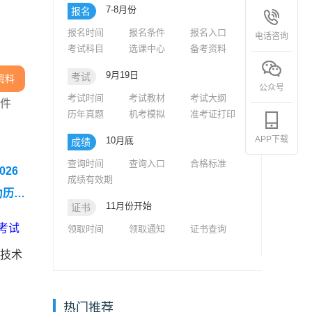
7-8月份
报名
报名时间
报名条件
报名入口
电话咨询
考试科目
选课中心
备考资料
9月19日
考试
资料
公众号
考试时间
考试教材
考试大纲
条件
历年真题
机考模拟
准考证打印
APP下载
10月底
成绩
查询时间
查询入口
合格标准
026
成绩有效期
力历年
11月份开始
证书
考试
领取时间
领取通知
证书查询
技术
热门推荐