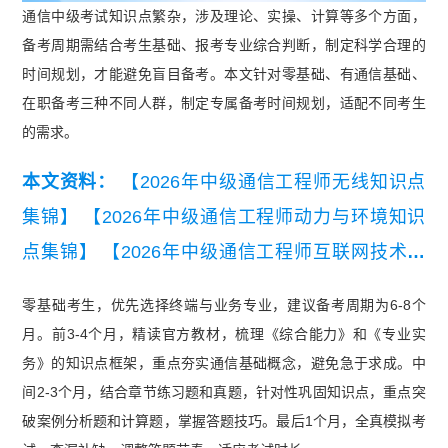
通信中级考试知识点繁杂，涉及理论、实操、计算等多个方面，
备考周期需结合考生基础、报考专业综合判断，制定科学合理的
时间规划，才能避免盲目备考。本文针对零基础、有通信基础、
在职备考三种不同人群，制定专属备考时间规划，适配不同考生
的需求。
本文资料：
【2026年中级通信工程师无线知识点
集锦】
【2026年中级通信工程师动力与环境知识
点集锦】
【2026年中级通信工程师互联网技术知
识点集锦】
【2026年中级通信工程师有线知识点
零基础考生，优先选择终端与业务专业，建议备考周期为6-8个
集锦】
【2026年中级通信工程师交换技术知识点
月。前3-4个月，精读官方教材，梳理《综合能力》和《专业实
集锦】
【2026年中级通信工程师终端与业务知识
务》的知识点框架，重点夯实通信基础概念，避免急于求成。中
点集锦】
间2-3个月，结合章节练习题和真题，针对性巩固知识点，重点突
破案例分析题和计算题，掌握答题技巧。最后1个月，全真模拟考