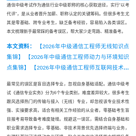
通信中级考试作为通信行业中级职称的核心获取途径，实行“以考
代评”，是从业者晋升加薪、职称认定的关键筹码。但很多考生尤
其是零基础、跨专业考生，缺乏备考经验，容易陷入各类误区。
本文梳理新手最常踩的备考误区，帮大家少走弯路、精准备考。
本文资料：
【2026年中级通信工程师无线知识点
集锦】
【2026年中级通信工程师动力与环境知识
点集锦】
【2026年中级通信工程师互联网技术知
识点集锦】
【2026年中级通信工程师有线知识点
最常见的误区是盲目选择专业，忽视自身基础适配。通信中级考
集锦】
【2026年中级通信工程师交换技术知识点
试《通信专业实务》分为6个专业类别，难度差异较大，很多考生
集锦】
【2026年中级通信工程师终端与业务知识
跟风选择热门的传输与接入（无线）专业，却忽视该专业技术性
点集锦】
强、实操要求高，适合有相关工作经验的从业者，零基础考生盲
目报考易导致备考难度陡增。规避这一误区，需结合自身基础和
职业需求选择专业，零基础、非技术背景优先选择终端与业务，