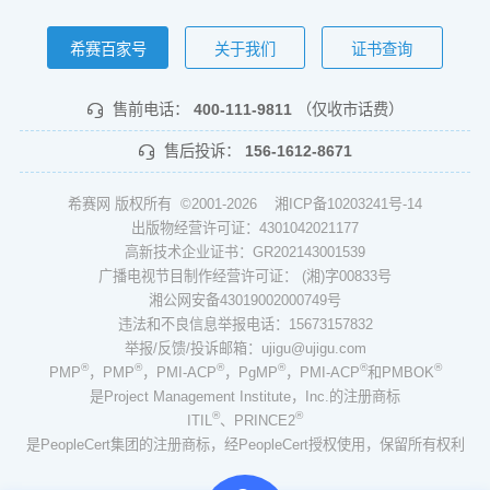
希赛百家号
关于我们
证书查询
售前电话：
400-111-9811
（仅收市话费）
售后投诉：
156-1612-8671
希赛网 版权所有 ©2001-2026
湘ICP备10203241号-14
出版物经营许可证：4301042021177
高新技术企业证书：GR202143001539
广播电视节目制作经营许可证： (湘)字00833号
湘公网安备43019002000749号
违法和不良信息举报电话：15673157832
举报/反馈/投诉邮箱：ujigu@ujigu.com
®
®
®
®
®
®
PMP
，PMP
，PMI-ACP
，PgMP
，PMI-ACP
和PMBOK
是Project Management Institute，Inc.的注册商标
®
®
ITIL
、PRINCE2
是PeopleCert集团的注册商标，经PeopleCert授权使用，保留所有权利