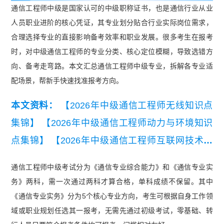
通信工程师中级是国家认可的中级职称证书，也是通信行业从业
人员职业进阶的核心凭证，其专业划分贴合行业实际岗位需求，
合理选择专业的直接影响备考效率和职业发展。很多考生在报考
时，对中级通信工程师的专业分类、核心定位模糊，导致选错方
向、备考走弯路。本文汇总通信工程师中级专业，拆解各专业适
配场景，帮新手快速找准报考方向。
本文资料：
【2026年中级通信工程师无线知识点
集锦】
【2026年中级通信工程师动力与环境知识
点集锦】
【2026年中级通信工程师互联网技术知
识点集锦】
【2026年中级通信工程师有线知识点
通信工程师中级考试分为《通信专业综合能力》和《通信专业实
集锦】
【2026年中级通信工程师交换技术知识点
务》两科，需一次通过两科才算合格，单科成绩不保留。其中
集锦】
【2026年中级通信工程师终端与业务知识
《通信专业实务》分为5个核心专业方向，考生可根据自身工作领
点集锦】
域或职业规划任选其一报考，无需先通过初级考试，零基础、转