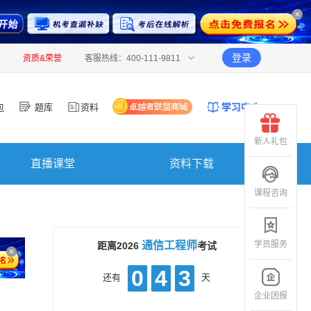
登录
报
资质&荣誉
客服热线：400-111-9811
包
题库
资料
新人礼包
直播课堂
资料下载
课程咨询
学员服务
通信工程师
距离2026
考试
0
4
3
还有
天
企业团报