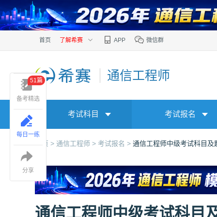
首页
了解希赛
APP
微信群
通信工程师
51篇
备考精选
考试科目
考试报名
每日一练
首页 >
通信工程师 >
考试报名 >
通信工程师中级考试科目及
分享
通信工程师中级考试科目