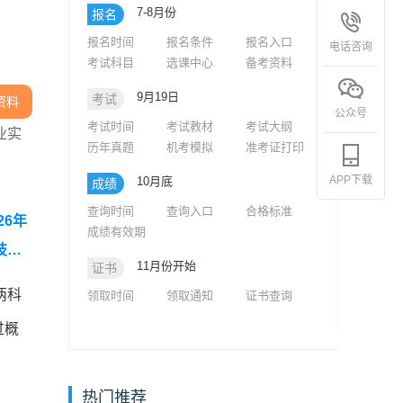
7-8月份
报名
报名时间
报名条件
报名入口
电话咨询
考试科目
选课中心
备考资料
9月19日
考试
资料
公众号
考试时间
考试教材
考试大纲
业实
历年真题
机考模拟
准考证打印
APP下载
10月底
成绩
查询时间
查询入口
合格标准
26年
成绩有效期
技术
11月份开始
证书
两科
领取时间
领取通知
证书查询
过概
热门推荐