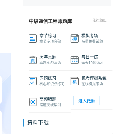
我的题库
中级通信工程师题库
章节练习
模拟考场
章节专项突破
海量免费试题
历年真题
每日一练
真题实战演练
每天10题练习
习题练习
机考模拟系统
核心知识点练习
在线模拟考场
高频错题
进入做题
错题突破集训
资料下载