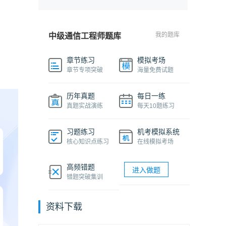
我的题库
中级通信工程师题库
章节练习
模拟考场
章节专项突破
海量免费试题
历年真题
每日一练
真题实战演练
每天10题练习
习题练习
机考模拟系统
核心知识点练习
在线模拟考场
高频错题
进入做题
错题突破集训
资料下载