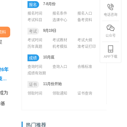
7-8月份
报名
报名时间
报名条件
报名入口
电话咨询
考试科目
选课中心
备考资料
9月19日
考试
资料
公众号
考试时间
考试教材
考试大纲
提
历年真题
机考模拟
准考证打印
APP下载
10月底
成绩
查询时间
查询入口
合格标准
26年
成绩有效期
技术
11月份开始
证书
成为
领取时间
领取通知
证书查询
的基
热门推荐