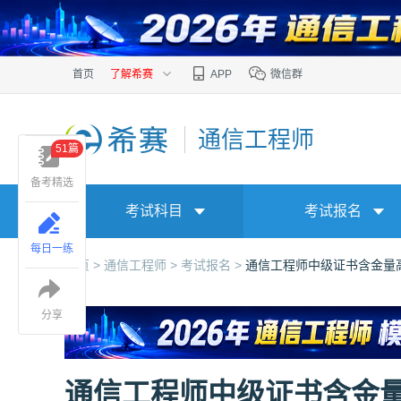
首页
了解希赛
APP
微信群
通信工程师
51篇
备考精选
考试科目
考试报名
每日一练
首页 >
通信工程师 >
考试报名 >
通信工程师中级证书含金量
分享
通信工程师中级证书含金