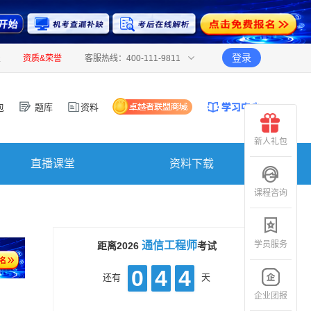
登录
报
资质&荣誉
客服热线：400-111-9811
包
题库
资料
新人礼包
直播课堂
资料下载
课程咨询
学员服务
通信工程师
距离2026
考试
0
4
4
还有
天
企业团报