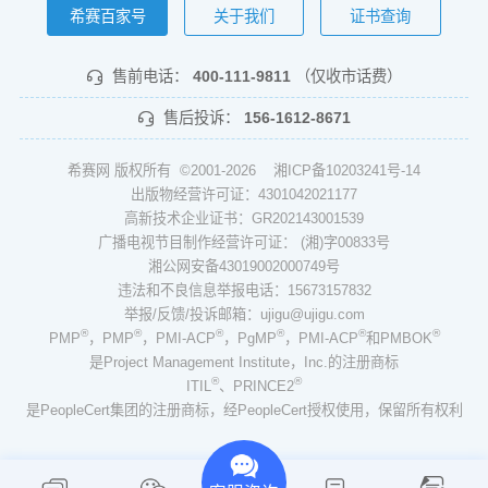
希赛百家号
关于我们
证书查询
售前电话：
400-111-9811
（仅收市话费）
售后投诉：
156-1612-8671
希赛网 版权所有 ©2001-2026
湘ICP备10203241号-14
出版物经营许可证：4301042021177
高新技术企业证书：GR202143001539
广播电视节目制作经营许可证： (湘)字00833号
湘公网安备43019002000749号
违法和不良信息举报电话：15673157832
举报/反馈/投诉邮箱：ujigu@ujigu.com
®
®
®
®
®
®
PMP
，PMP
，PMI-ACP
，PgMP
，PMI-ACP
和PMBOK
是Project Management Institute，Inc.的注册商标
®
®
ITIL
、PRINCE2
是PeopleCert集团的注册商标，经PeopleCert授权使用，保留所有权利