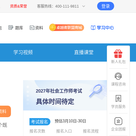
登录
报
资质&荣誉
客服热线：400-111-9811
包
题库
资料
学习视频
直播课堂
新人礼包
课程咨询
2027年社会工作师考试
具体时间待定
学员服务
资料
预估3月10日-30日
考试报名
个既
企业团报
报名次数
报名入口
报名流程