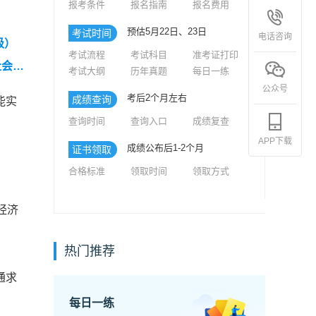
报考条件
报名指南
报名费用
预估5月22日、23日
考试时间
电话咨询
级）
考试流程
考试科目
准考证打印
社会工
考试大纲
历年真题
每日一练
公众号
考后2个月左右
成绩查询
能实
查询时间
查询入口
成绩复查
APP下载
成绩公布后1-2个月
证书领取
合格标准
领取时间
领取方式
经济
热门推荐
通求
每日一练