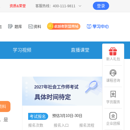
登录
报
资质&荣誉
客服热线：400-111-9811
包
题库
资料
学习视频
直播课堂
新人礼包
课程咨询
2027年社会工作师考试
具体时间待定
学员服务
资料
预估3月10日-30日
考试报名
，是
企业团报
报名次数
报名入口
报名流程