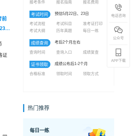
报考条件
报名指南
报名费用
预估5月22日、23日
考试时间
电话咨询
考前
考试流程
考试科目
准考证打印
3-2
考试大纲
历年真题
每日一练
】
公众号
考后2个月左右
成绩查询
务
级社工
查询时间
查询入口
成绩复查
格证
APP下载
成绩公布后1-2个月
证书领取
合格标准
领取时间
领取方式
热门推荐
每日一练