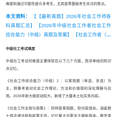
难度和通过可能性是众多考生，尤其是零基础考生关注的焦点。
本文资料：
【【最新真题】2026年社会工作师各
科真题汇总】
【2026年中级社会工作者社会工作
综合能力（中级）真题及答案】
【社会工作者（中
级）《社会工作综合能力》真题汇总（2023-2025
中级社工考试难度
年高清可打印）】
【【真题资料包】2023-2025
中级社工考试的难度主要体现在以下几个方面，而非单纯的知识
《社会工作综合能力（初级）》真题汇总（高清可
点记忆。
打印）】
【2025年中级社工《社会工作综合能
力》真题及答案】
【2025年中级社工《专业实
《社会工作综合能力（中级）》：以客观题（单选、多选）为
主，侧重考查对社会工作理论、方法和价值观的深化理解与应
务》真题及答案】
【2025年初级社工《社会工作
用。2026年新大纲变动较大，新增了大量本土化实务内容。
综合能力》真题及答案】
【2025年中级社工《社
会工作法规与政策》真题及答案解析】
《社会工作法规与政策》：同样是客观题，但内容庞杂，涵盖数
十部法律法规和政策文件，记忆量大且需关注最新版本，数字类