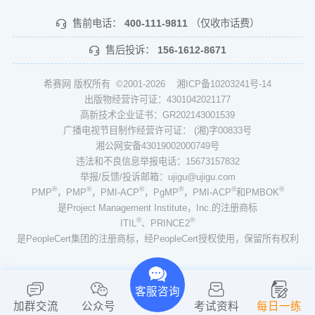
售前电话：
400-111-9811
（仅收市话费）
售后投诉：
156-1612-8671
希赛网 版权所有 ©2001-2026
湘ICP备10203241号-14
出版物经营许可证：4301042021177
高新技术企业证书：GR202143001539
广播电视节目制作经营许可证： (湘)字00833号
湘公网安备43019002000749号
违法和不良信息举报电话：15673157832
举报/反馈/投诉邮箱：ujigu@ujigu.com
®
®
®
®
®
®
PMP
，PMP
，PMI-ACP
，PgMP
，PMI-ACP
和PMBOK
是Project Management Institute，Inc.的注册商标
®
®
ITIL
、PRINCE2
是PeopleCert集团的注册商标，经PeopleCert授权使用，保留所有权利
客服咨询
加群交流
公众号
考试资料
每日一练