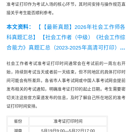
准考证打印作为考试入场的核心环节，其时间安排与操作规范直
接关乎考生能否顺利参考。
本文资料：
【【最新真题】2026年社会工作师各
科真题汇总】
【社会工作者（中级）《社会工作综
合能力》真题汇总（2023-2025年高清可打印）】
【【真题资料包】2023-2025《社会工作综合能力
社会工作者考试准考证打印时间通常会在考试前的一周左右开
（初级）》真题汇总（高清可打印）】
【2025年
始，持续到考试当天或者前一天结束，但不同地区的具体打印时
中级社工《社会工作综合能力》真题及答案】
【20
间可能会有所差异。各省市人事考试网或中国人事考试网会提前
25年中级社工《专业实务》真题及答案】
【2025
发布相关的考试通知，明确准考证打印的起止日期。考生需要密
切关注这些官方渠道发布的信息，及时了解自己所在地区的准考
年初级社工《社会工作综合能力》真题及答案】
证打印时间安排。
【2025年中级社工《社会工作法规与政策》真题及
答案解析】
省份
准考证打印时间
湖南
5月19日9:00—5月22日17:00