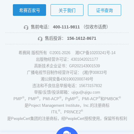
希赛百家号
关于我们
证书查询
售前电话：
400-111-9811
（仅收市话费）
售后投诉：
156-1612-8671
希赛网 版权所有 ©2001-2026
湘ICP备10203241号-14
出版物经营许可证：4301042021177
高新技术企业证书：GR202143001539
广播电视节目制作经营许可证： (湘)字00833号
湘公网安备43019002000749号
违法和不良信息举报电话：15673157832
举报/反馈/投诉邮箱：ujigu@ujigu.com
®
®
®
®
®
®
PMP
，PMP
，PMI-ACP
，PgMP
，PMI-ACP
和PMBOK
是Project Management Institute，Inc.的注册商标
®
®
ITIL
、PRINCE2
是PeopleCert集团的注册商标，经PeopleCert授权使用，保留所有权利