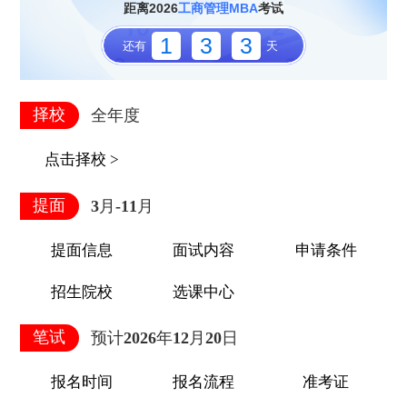
3
距离2026
工商管理MBA
考试
1
3
3
还有
天
3
择校
全年度
点击择校 >
提面
3月-11月
提面信息
面试内容
申请条件
招生院校
选课中心
笔试
预计2026年12月20日
报名时间
报名流程
准考证