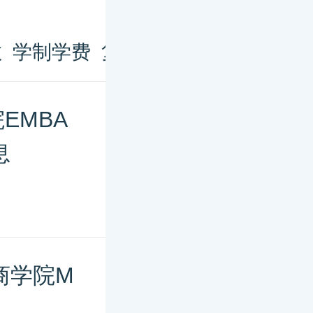
数
学制学费
复试调剂
分数线
成绩
EMBA
息
商学院M