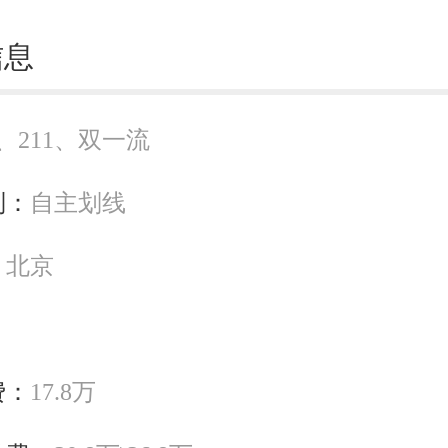
信息
5、211、双一流
别：
自主划线
：
北京
费：
17.8万