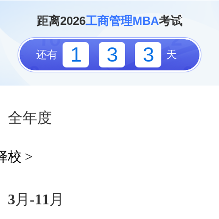
3
距离2026
工商管理MBA
考试
1
3
3
还有
天
3
全年度
校 >
3月-11月