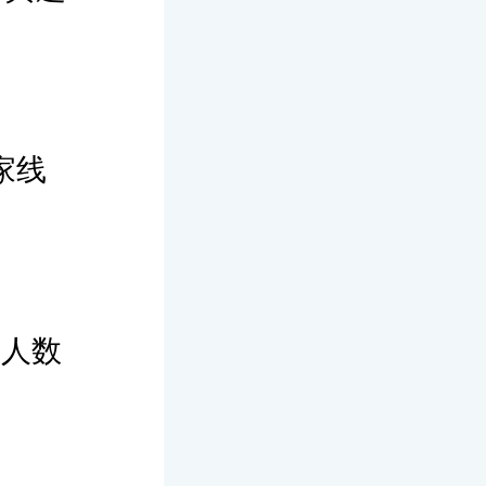
家线
取人数