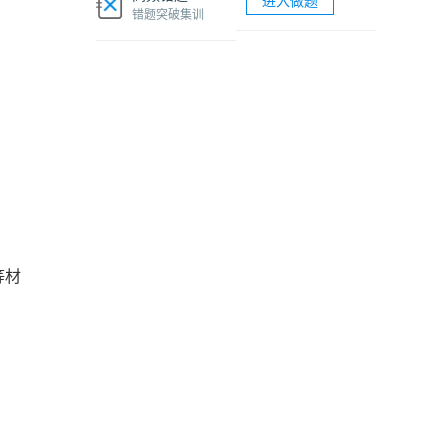
进入做题
软考网络工程师视频课程
错题突破集训
软考各科题库海量试题免费刷
等材