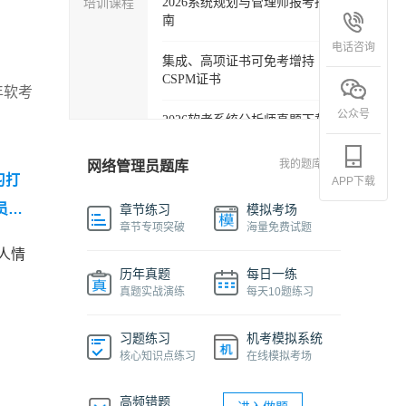
培训课程
2026系统规划与管理师报考指
南
电话咨询
集成、高项证书可免考增持
CSPM证书
年软考
公众号
2026软考系统分析师真题下载
软考各科目自学必备学习包
我的题库
网络管理员题库
习打
APP下载
2027年信息系统项目管理师精
理员真
章节练习
模拟考场
品班
章节专项突破
海量免费试题
人情
2026下半年系统架构设计师免
历年真题
每日一练
费课程
真题实战演练
每天10题练习
软件设计师报考指南视频课程
习题练习
机考模拟系统
核心知识点练习
在线模拟考场
机考系统操作流程及画图讲解
视频
高频错题