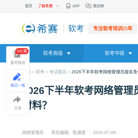
首页
了解希赛
APP
微信群
软考
专注软考培训25年
541篇
软考高级
软考中级
备考精选
首页 >
软考 >
考试报名 >
2026下半年软考网络管理员报名
每日一练
2026下半年软考网络管
材料？
分享
网络管理员
责任编辑：陈湘君
2026-07-08