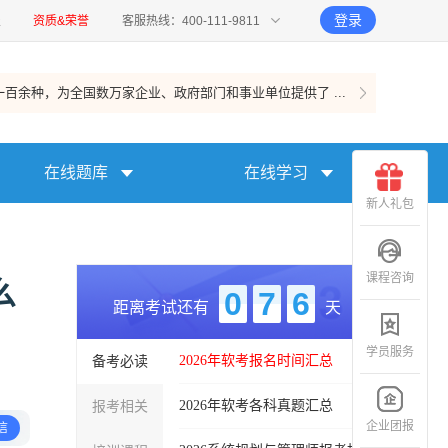
登录
报
资质&荣誉
客服热线：400-111-9811
百余种，为全国数万家企业、政府部门和事业单位提供了 ...
在线题库
在线学习
新人礼包
课程咨询
么
0
7
6
距离考试还有
天
学员服务
备考必读
2026年软考报名时间汇总
报考相关
2026年软考各科真题汇总
企业团报
信