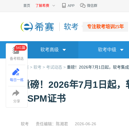
首页
了解希赛
APP
微信群
软考
专注软考培训25年
541篇
软考高级
软考中级
备考精选
首页 >
软考 >
考试动态 >
重磅！2026年7月1日起，软考集
每日一练
重磅！2026年7月1日
CSPM证书
分享
软考
责任编辑：陈湘君
2026-06-26