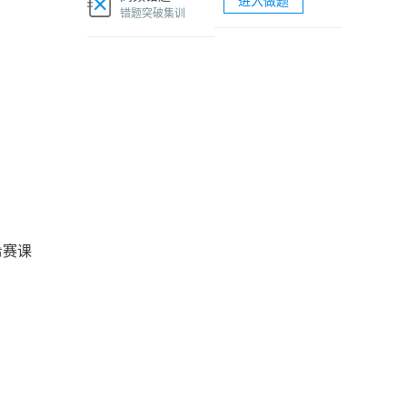
进入做题
软考网络工程师视频课程
错题突破集训
软考各科题库海量试题免费刷
希赛课