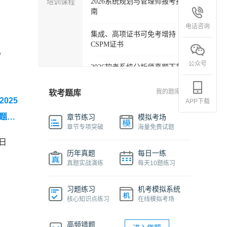
培训课程
2026系统规划与管理师报考指
南
电话咨询
集成、高项证书可免考增持
CSPM证书
，
公众号
2026软考系统分析师真题下载
软考各科目自学必备学习包
我的题库
软考题库
025
APP下载
2027年信息系统项目管理师精
题资
章节练习
模拟考场
品班
章节专项突破
海量免费试题
日
2026下半年系统架构设计师免
历年真题
每日一练
费课程
真题实战演练
每天10题练习
软件设计师报考指南视频课程
习题练习
机考模拟系统
核心知识点练习
在线模拟考场
机考系统操作流程及画图讲解
视频
高频错题