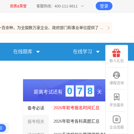
登录
报
资质&荣誉
客服热线：400-111-9811
百余种，为全国数万家企业、政府部门和事业单位提供了 ...
在线题库
在线学习
新人礼包
课程咨询
0
7
8
距离考试还有
天
学员服务
备考必读
2026年软考报名时间汇总
报考相关
2026年软考各科真题汇总
企业团报
信