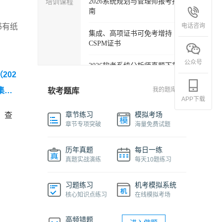
培训课程
2026系统规划与管理师报考指
南
电话咨询
书有纸
集成、高项证书可免考增持
CSPM证书
公众号
2026软考系统分析师真题下载
202
软考各科目自学必备学习包
集成
我的题库
软考题库
APP下载
2027年信息系统项目管理师精
章节练习
模拟考场
，查
品班
章节专项突破
海量免费试题
2026下半年系统架构设计师免
历年真题
每日一练
费课程
真题实战演练
每天10题练习
软件设计师报考指南视频课程
习题练习
机考模拟系统
核心知识点练习
在线模拟考场
机考系统操作流程及画图讲解
视频
高频错题