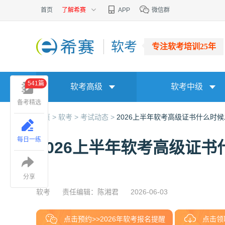
首页
了解希赛
APP
微信群
软考
专注软考培训25年
541篇
软考高级
软考中级
备考精选
首页 >
软考 >
考试动态 >
2026上半年软考高级证书什么时
每日一练
2026上半年软考高级证
分享
软考
责任编辑：陈湘君
2026-06-03
点击预约>>2026年软考报名提醒
点击领