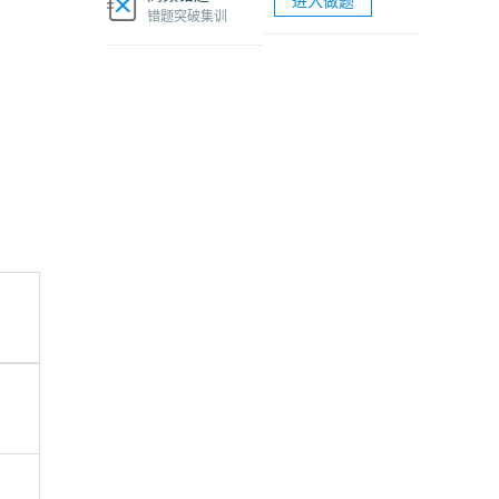
进入做题
软考网络工程师视频课程
错题突破集训
软考各科题库海量试题免费刷