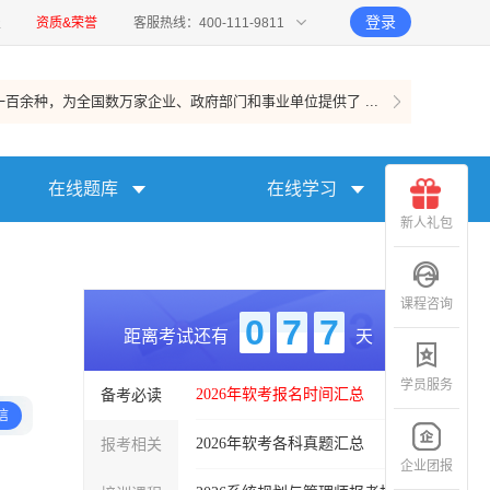
登录
报
资质&荣誉
客服热线：400-111-9811
百余种，为全国数万家企业、政府部门和事业单位提供了 ...
在线题库
在线学习
新人礼包
课程咨询
0
7
7
距离考试还有
天
学员服务
备考必读
2026年软考报名时间汇总
信
报考相关
2026年软考各科真题汇总
企业团报