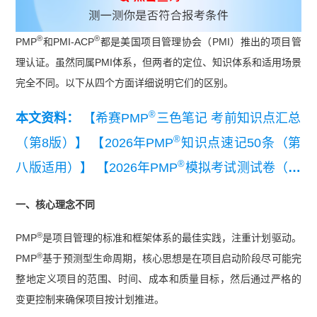
®
®
PMP
和PMI-ACP
都是美国项目管理协会（PMI）推出的项目管
理认证。虽然同属PMI体系，但两者的定位、知识体系和适用场景
完全不同。以下从四个方面详细说明它们的区别。
®
本文资料：
【希赛PMP
三色笔记 考前知识点汇总
®
（第8版）】
【2026年PMP
知识点速记50条（第
®
八版适用）】
【2026年PMP
模拟考试测试卷（第
®
八版适用）】
【PMP
第八版改版后的变化对比
一、核心理念不同
®
表】
【PMBOK
指南第八版解读】
®
PMP
是项目管理的标准和框架体系的最佳实践，注重计划驱动。
®
PMP
基于预测型生命周期，核心思想是在项目启动阶段尽可能完
整地定义项目的范围、时间、成本和质量目标，然后通过严格的
变更控制来确保项目按计划推进。