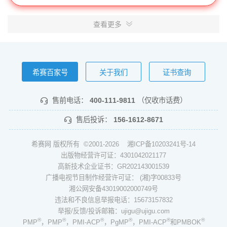
查看更多
希赛百家号
关于我们
证书查询
售前电话：
400-111-9811
（仅收市话费）
售后投诉：
156-1612-8671
希赛网 版权所有 ©2001-2026
湘ICP备10203241号-14
出版物经营许可证：4301042021177
高新技术企业证书：GR202143001539
广播电视节目制作经营许可证： (湘)字00833号
湘公网安备43019002000749号
违法和不良信息举报电话：15673157832
举报/反馈/投诉邮箱：ujigu@ujigu.com
®
®
®
®
®
®
PMP
，PMP
，PMI-ACP
，PgMP
，PMI-ACP
和PMBOK