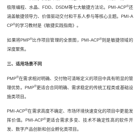
®
极限编程、水晶、FDD、DSDM等七大敏捷方法论。PMI-ACP
还
涵盖敏捷领导力、价值驱动交付和干系人参与等核心主题。PMI-A
®
CP
的学习教材是《敏捷实践指南》。
®
®
如果将PMP
比作项目管理的全景图，PMI-ACP
则是敏捷领域的
深度聚焦。
三、适用场景不同
®
PMP
在需求相对明确、交付物可清晰定义的项目中具有明显的管
®
理优势。PMP
更适合合同明确、需求稳定的传统工程类或基础设
施类项目。
®
PMI-ACP
在需求高度不确定、市场环境快速变化的项目中更能发
®
挥价值。PMI-ACP
更适合需求多变、技术不确定性高的软件开
发、数字产品创新和创业孵化类项目。