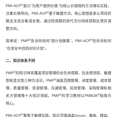
®
PMI-ACP
是以“为用户提供价值”为核心价值观的方法理论实践，
®
注重价值导向。PMI-ACP
基于敏捷方法，核心思想是承认项目初
期无法完全看清全貌，通过短周期的迭代交付持续获取反馈并调
整方向。
®
®
简单说：PMP
告诉你如何“按计划做事”，PMI-ACP
告诉你如何
“在变化中找到对的计划”。
二、知识体系不同
®
PMP
的知识体系覆盖项目管理的全生命周期，包含预测型、敏捷
®
型和混合型三种方法论。PMP
涵盖范围管理、进度管理、成本管
理、质量管理、资源管理、沟通管理、风险管理、采购管理和相
®
®
关方管理等十大知识领域。PMP
的学习教材以PMBOK
指南为
核心。
®
PMI-ACP
聚焦于敏捷实践，知识范围涵盖Scrum、看板、精益、