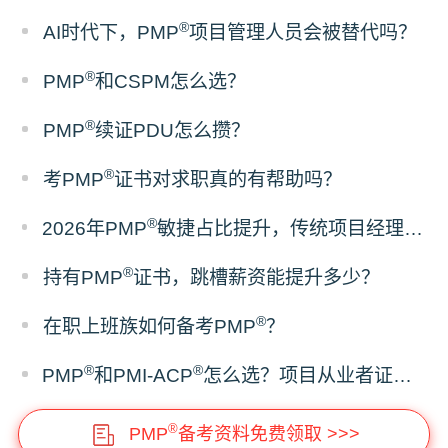
®
AI时代下，PMP
项目管理人员会被替代吗？
®
PMP
和CSPM怎么选？
®
PMP
续证PDU怎么攒？
®
考PMP
证书对求职真的有帮助吗？
®
2026年PMP
敏捷占比提升，传统项目经理该如何备考？
®
持有PMP
证书，跳槽薪资能提升多少？
®
在职上班族如何备考PMP
？
®
®
PMP
和PMI-ACP
怎么选？项目从业者证书报考建议
®
PMP
备考资料免费领取 >>>