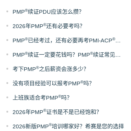
®
PMP
续证PDU应该怎么攒？
®
2026年PMP
还有必要考吗？
®
®
PMP
已经考过，还有必要再考PMI-ACP
吗？
®
®
PMP
续证一定要花钱吗？PMP
续证常见误区梳理
®
考下PMP
之后薪资会涨多少？
®
没有项目经验可以报考PMP
吗？
®
上班族适合考PMP
吗？
®
2026年PMP
证书是不是已经饱和？
®
2026新版PMP
培训哪家好？希赛是您的选择