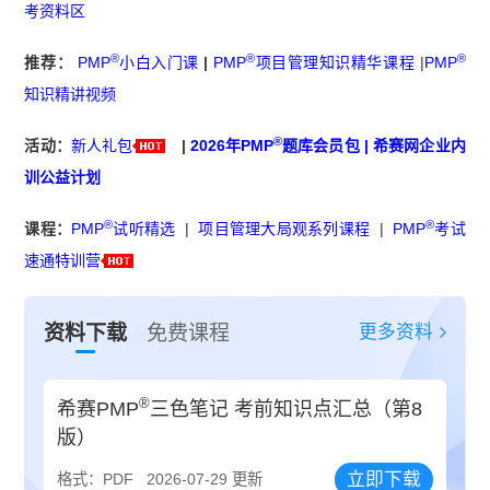
考资料区
®
®
®
推荐：
PMP
小白入门课
|
PMP
项目管理知识精华课程
|
PMP
知识精讲视频
®
活动：
新人礼包
|
2026年PMP
题库会员包
|
希赛网企业内
训公益计划
®
®
课程：
PMP
试听精选
|
项目管理大局观系列课程
|
PMP
考试
速通特训营
更多资料
资料下载
免费课程
®
希赛PMP
三色笔记 考前知识点汇总（第8
版）
立即下载
格式：PDF
2026-07-29 更新