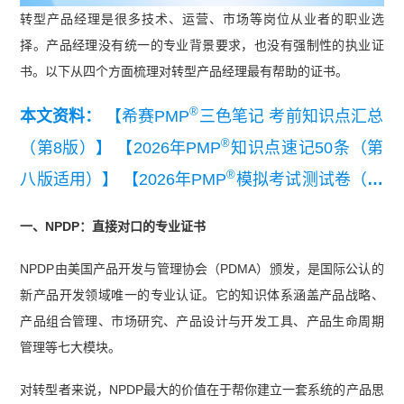
转型产品经理是很多技术、运营、市场等岗位从业者的职业选
择。产品经理没有统一的专业背景要求，也没有强制性的执业证
书。以下从四个方面梳理对转型产品经理最有帮助的证书。
®
本文资料：
【希赛PMP
三色笔记 考前知识点汇总
®
（第8版）】
【2026年PMP
知识点速记50条（第
®
八版适用）】
【2026年PMP
模拟考试测试卷（第
®
八版适用）】
【PMP
第八版改版后的变化对比
一、NPDP：直接对口的专业证书
®
表】
【PMBOK
指南第八版解读】
NPDP由美国产品开发与管理协会（PDMA）颁发，是国际公认的
新产品开发领域唯一的专业认证。它的知识体系涵盖产品战略、
产品组合管理、市场研究、产品设计与开发工具、产品生命周期
管理等七大模块。
对转型者来说，NPDP最大的价值在于帮你建立一套系统的产品思