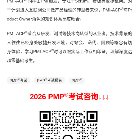
PMI-ACP
同样由PMI颁发，专注于Scrum、看板等敏捷框架。对
®
于计划进入互联网公司做产品经理的转型者来说，PMI-ACP
与Pr
oduct Owner角色的知识体系高度吻合。
®
PMI-ACP
适合从研发、测试等技术岗转型的从业者。技术背景的
人往往已经身处敏捷开发环境，对站会、迭代、回顾等概念有切
®
身体验，学习PMI-ACP
时可以跟实际工作互相印证，理解深度远
超零基础考生。
®
®
®
PMP
考试
PMP
考试报名
PMP
®
2026 PMP
考试咨询↓
↓
↓