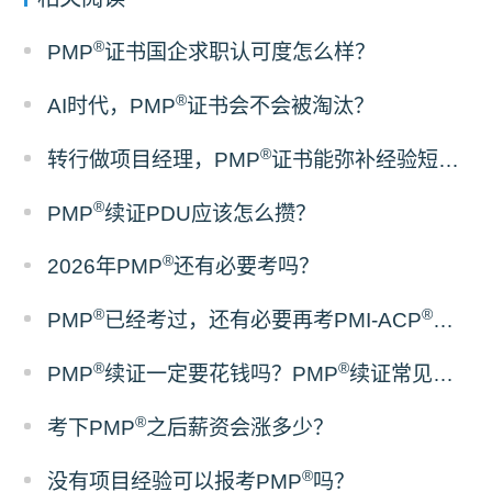
®
PMP
证书国企求职认可度怎么样？
®
AI时代，PMP
证书会不会被淘汰？
®
转行做项目经理，PMP
证书能弥补经验短板吗？
®
PMP
续证PDU应该怎么攒？
®
2026年PMP
还有必要考吗？
®
®
PMP
已经考过，还有必要再考PMI-ACP
吗？
®
®
PMP
续证一定要花钱吗？PMP
续证常见误区梳理
®
考下PMP
之后薪资会涨多少？
®
没有项目经验可以报考PMP
吗？