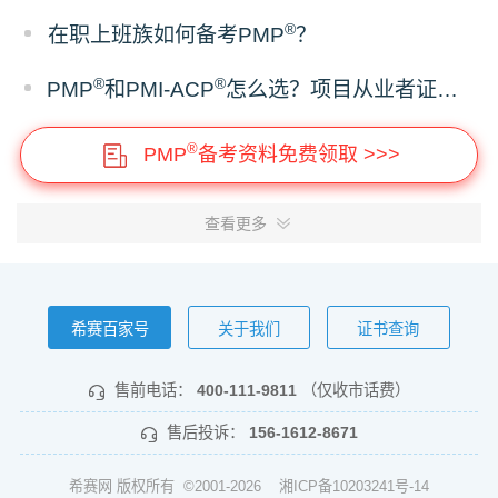
®
在职上班族如何备考PMP
？
®
®
PMP
和PMI-ACP
怎么选？项目从业者证书报考建议
®
PMP
备考资料免费领取 >>>
查看更多
希赛百家号
关于我们
证书查询
售前电话：
400-111-9811
（仅收市话费）
售后投诉：
156-1612-8671
希赛网 版权所有 ©2001-2026
湘ICP备10203241号-14