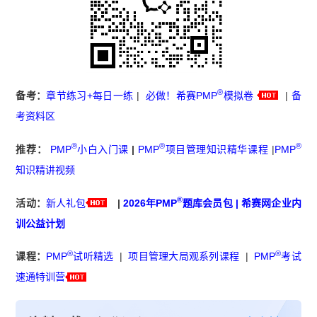
®
备考：
章节练习+每日一练
|
必做！希赛PMP
模拟卷
|
备
考资料区
®
®
®
推荐：
PMP
小白入门课
|
PMP
项目管理知识精华课程
|
PMP
知识精讲视频
®
活动：
新人礼包
|
2026年PMP
题库会员包
|
希赛网企业内
训公益计划
®
®
课程：
PMP
试听精选
|
项目管理大局观系列课程
|
PMP
考试
速通特训营