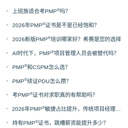
®
上班族适合考PMP
吗？
®
2026年PMP
证书是不是已经饱和？
®
2026新版PMP
培训哪家好？希赛是您的选择
®
AI时代下，PMP
项目管理人员会被替代吗？
®
PMP
和CSPM怎么选？
®
PMP
续证PDU怎么攒？
®
考PMP
证书对求职真的有帮助吗？
®
2026年PMP
敏捷占比提升，传统项目经理该如何备考？
®
持有PMP
证书，跳槽薪资能提升多少？