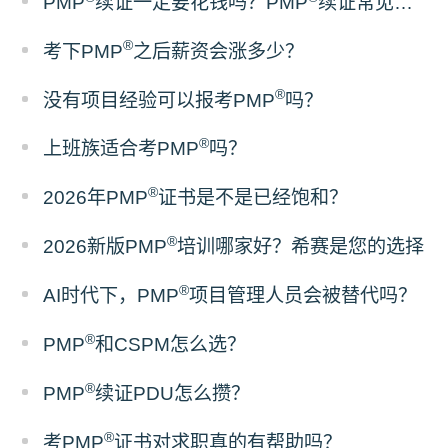
PMP
续证一定要花钱吗？PMP
续证常见误区梳理
®
考下PMP
之后薪资会涨多少？
®
没有项目经验可以报考PMP
吗？
®
上班族适合考PMP
吗？
®
2026年PMP
证书是不是已经饱和？
®
2026新版PMP
培训哪家好？希赛是您的选择
®
AI时代下，PMP
项目管理人员会被替代吗？
®
PMP
和CSPM怎么选？
®
PMP
续证PDU怎么攒？
®
考PMP
证书对求职真的有帮助吗？