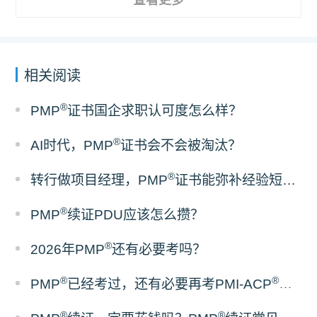
相关阅读
®
PMP
证书国企求职认可度怎么样？
®
AI时代，PMP
证书会不会被淘汰？
®
转行做项目经理，PMP
证书能弥补经验短板吗？
®
PMP
续证PDU应该怎么攒？
®
2026年PMP
还有必要考吗？
®
®
PMP
已经考过，还有必要再考PMI-ACP
吗？
®
®