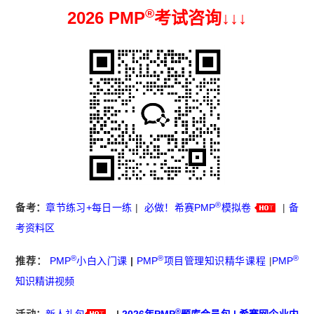
®
2026 PMP
考试咨询↓
↓
↓
®
备考：
章节练习+每日一练
|
必做！希赛PMP
模拟卷
|
备
考资料区
®
®
®
推荐：
PMP
小白入门课
|
PMP
项目管理知识精华课程
|
PMP
知识精讲视频
®
活动：
新人礼包
|
2026年PMP
题库会员包
|
希赛网企业内