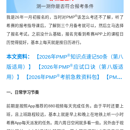
®
我是26年一月初报名的，当时对PMP
该怎么考还不了解，听了
希赛的报考指导课后，了解到三个月备考就可以，然后立马选择
了报名考试。之前没什么基础，报名完看到希赛APP上的课程日
历觉得挺好，基本上每天就是按日历进行。
®
本文资料：
【2026年PMP
知识点速记50条（第八
®
版适用）】
【2026年PMP
应试口诀（第八版适
®
®
用）】
【2026年PMP
考前急救资料包】
【PMP
®
考前几页纸】
【PMP
易混淆知识点】
一、日常学习节奏
前期是按照App推荐的880视频每天完成任务。由于平时还要上
班，且上班路程较远，基本上就是早上和晚上在地铁上听一小时
希赛App每天派发的任务。周六周日空闲就多看一些。另外由于视