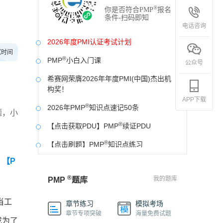
®
你是否符合PMP
报名
条件-扫码即知
电话咨询
2026年度PMI认证考试计划
试时间
®
PMP
小白入门课
公众号
希赛网荣膺2026年年度PMI(中国)杰出机
构奖！
APP下载
®
2026年PMP
知识点速记50条
题，小
®
【点击获取PDU】PMP
续证PDU
®
【点击刷题】PMP
知识点练习
【P
®
好消息！PMP
证书可以申请中级工程师职
称啦！
®
我的题库
PMP
题库
®
PMP
中文网站开发票操作流程
当工
章节练习
模拟考场
®
®
PMP
希赛PMP
2026年模拟卷
章节专项突破
海量免费试题
成为了