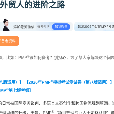
外贸人的进阶之路
®
添加老师微信
备考咨询
加我微信
距离2026年9月PMP
考
®
备考资料
®
，比如：PMP
该如何备考？别担心，为了帮大家解决这个问
®
第八版适用）】
【2026年PMP
模拟考试测试卷（第八版适用）】
®
MP
第七版考纲】
的日常被国际商务谈判、多语言文案创作和跨国物流规划填满。
®
理思维的升级，于是，PMP
（项目管理专业人士资格认证）