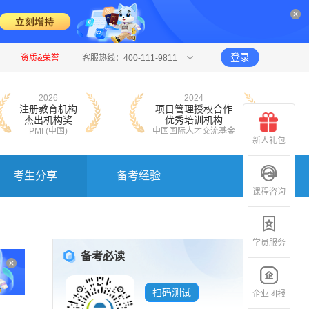
登录
资质&荣誉
客服热线：400-111-9811
2026
2024
注册教育机构
项目管理授权合作
杰出机构奖
优秀培训机构
PMI (中国)
中国国际人才交流基金
新人礼包
考生分享
备考经验
课程咨询
学员服务
备考必读
扫码测试
企业团报