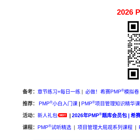
2026 
®
备考：
章节练习+每日一练
|
必做！希赛PMP
模拟卷
®
®
推荐：
PMP
小白入门课
|
PMP
项目管理知识精华课
®
活动：
新人礼包
|
2026年PMP
题库会员包
|
希
®
课程：
PMP
试听精选
|
项目管理大局观系列课程
|