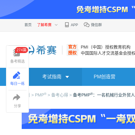
首页
了解希赛
APP
微信群
官方
PMI（中国）授权教育机构
274篇
授权
中国国际人才交流基金会授
备考精选
考试指南
PM创造营
每日一练
®
®
首页 >
PMP
>
备考心得 >
备考PMP
：一名机械行业外贸人
分享