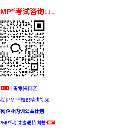
®
PMP
考试咨询↓
↓
↓
|
备考资料区
®
程
|
PMP
知识精讲视频
赛网企业内训公益计划
®
PMP
考试速通特训营