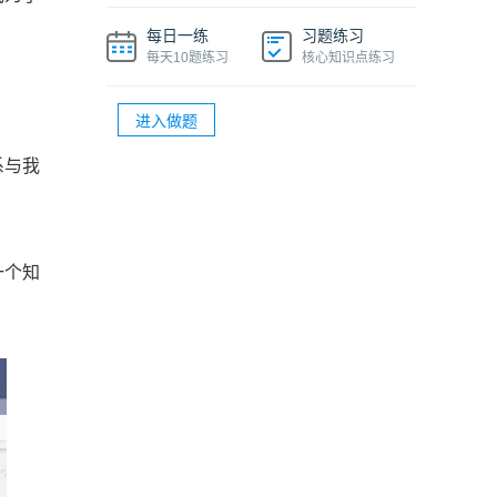
®
PMP
项目经理多少钱一个月
每日一练
习题练习
®
PMP
项目管理知识精华课程
每天10题练习
核心知识点练习
®
PMP
证书过期了还能在官网上查到吗
进入做题
®
®
PMP
续期多少钱？PMP
续期的详细流程
系与我
一个知