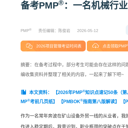
®
备考PMP
：一名机械行业
®
PMP
责任编辑：陈俊岩
2026-05-12
2026项目管理考证时间表
点击领取PMP
摘要：在备考过程中，部分考生可能会存在这样的问题
编收集资料并整理了相关的内容，一起来了解下吧~
®
本文资料：
【2026年PMP
知识点速记50条（
®
®
MP
考前几页纸】
【PMBOK
指南第八版解读】
【P
作为一名常年奔波在矿山设备外贸一线的从业者，我
作进入稳定期后，我意识到，职业瓶颈的突破点在于管